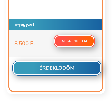
E-jegyzet
MEGRENDELEM
8.500 Ft
ÉRDEKLŐDÖM