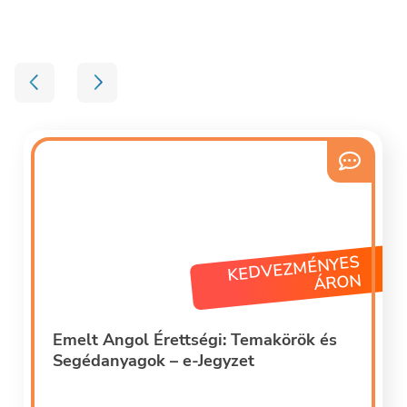
KEDVEZMÉNYES
ÁRON
Emelt Angol Érettségi: Temakörök és
Segédanyagok – e-Jegyzet