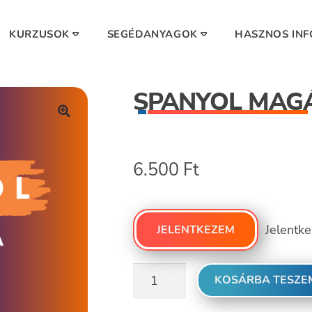
KURZUSOK
SEGÉDANYAGOK
HASZNOS IN
ra
Gyakran ismételt kérdések
Matematika magánóra
Általános szerződési feltételek
Fizika magánóra
Adattovábbítási nyilatkozat
An
SPANYOL MAG
🔍
6.500
Ft
Jelentke
JELENTKEZEM
Spanyol
KOSÁRBA TESZE
magánóra