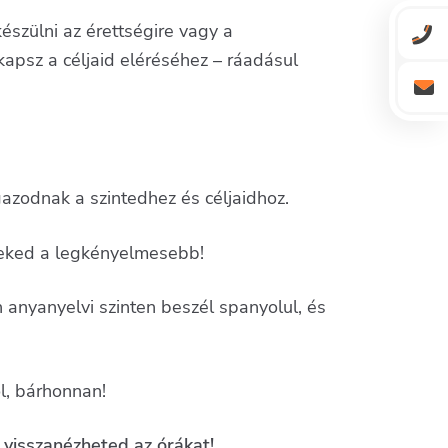
észülni az érettségire vagy a
psz a céljaid eléréséhez – ráadásul
gazodnak a szintedhez és céljaidhoz.
neked a legkényelmesebb!
 anyanyelvi szinten beszél spanyolul, és
l, bárhonnan!
 visszanézheted az órákat!