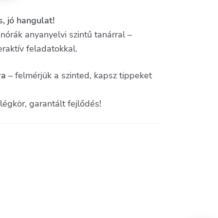
, jó hangulat!
órák anyanyelvi szintű tanárral –
raktív feladatokkal.
ra
– felmérjük a szinted, kapsz tippeket
égkör, garantált fejlődés!