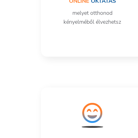
ONLINE
OKTATÁS
melyet otthonod
kényelméből élvezhetsz