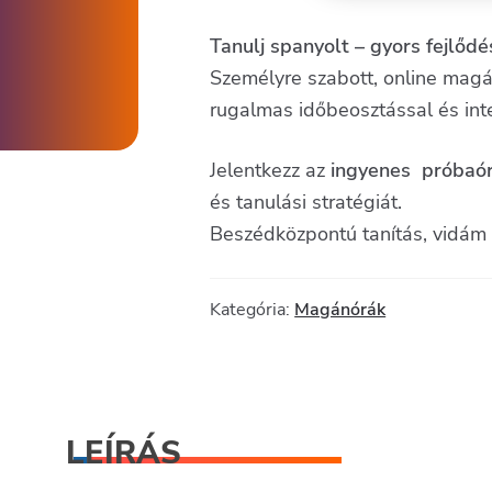
mennyiség
Tanulj spanyolt – gyors fejlődés
Személyre szabott, online magán
rugalmas időbeosztással és inte
Jelentkezz az
ingyenes próbaó
és tanulási stratégiát.
Beszédközpontú tanítás, vidám l
Kategória:
Magánórák
LEÍRÁS