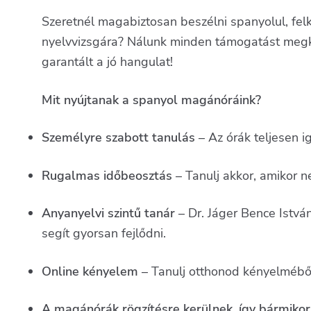
Szeretnél magabiztosan beszélni spanyolul, felk
nyelvvizsgára? Nálunk minden támogatást megka
garantált a jó hangulat!
Mit nyújtanak a spanyol magánóráink?
Személyre szabott tanulás
– Az órák teljesen i
Rugalmas időbeosztás
– Tanulj akkor, amikor 
Anyanyelvi szintű tanár
– Dr. Jáger Bence István
segít gyorsan fejlődni.
Online kényelem
– Tanulj otthonod kényelmébő
A magánórák rögzítésre kerülnek, így bármikor