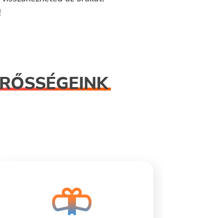
!
RŐSSÉGEINK