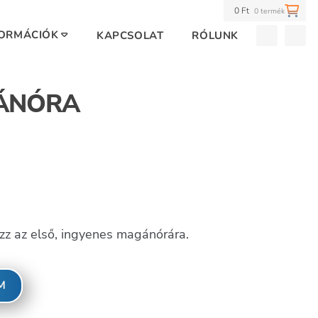
0
Ft
0 termék
FORMÁCIÓK
KAPCSOLAT
RÓLUNK
gol magánóra
Adatkezelési tájékoztató
Spanyol magánóra
ÁNÓRA
zz az első, ingyenes magánórára.
M