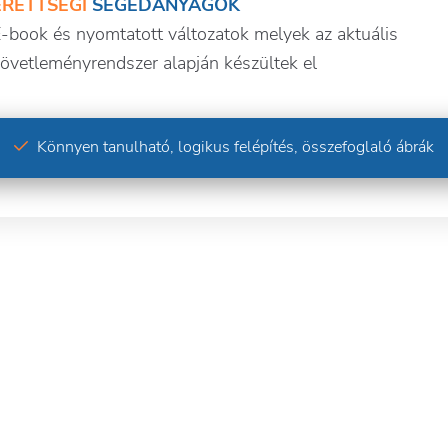
ÉRETTSÉGI
SEGÉDANYAGOK
-book és nyomtatott változatok melyek az aktuális
övetleményrendszer alapján készültek el
Könnyen tanulható, logikus felépítés, összefoglaló ábrák