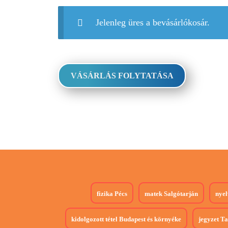
Jelenleg üres a bevásárlókosár.
VÁSÁRLÁS FOLYTATÁSA
fizika
Pécs
matek
Salgótarján
nyel
kidolgozott tétel
Budapest és környéke
jegyzet
Ta