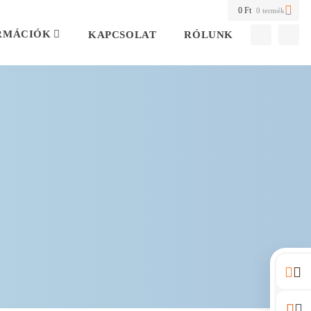
0
Ft
0 termék
RMÁCIÓK
KAPCSOLAT
RÓLUNK
tkozat
gánóra
Spanyol magánóra
Adatkezelési tájékoztató