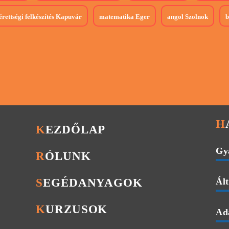
érettségi felkészítés
Kapuvár
matematika
Eger
angol
Szolnok
b
KEZDŐLAP
Gy
RÓLUNK
SEGÉDANYAGOK
Ált
KURZUSOK
Ada