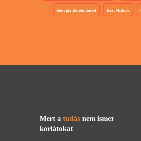
biológia
Balatonfüred
teszt
Miskolc
Mert a
tudás
nem ismer
korlátokat