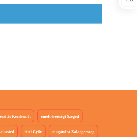
észítés
Kecskemét
emelt érettségi
Szeged
ekszárd
tétel
Győr
magánóra
Zalaegerszeg