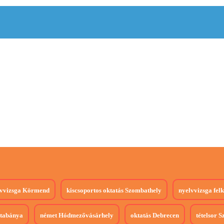
vvizsga
Körmend
kiscsoportos oktatás
Szombathely
nyelvvizsga felk
tabánya
német
Hódmezővásárhely
oktatás
Debrecen
tételsor
Sz