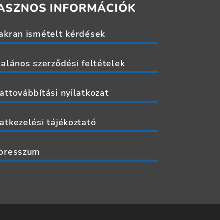
HASZNOS INFORMÁCIÓK
akran ismételt kérdések
talános szerződési feltételek
attovábbítási nyilatkozat
atkezelési tájékoztató
presszum