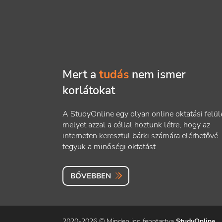
Mert a
tudás
nem ismer
korlátokat
A StudyOnline egy olyan online oktatási felüle
melyet azzal a céllal hoztunk létre, hogy az
interneten keresztül bárki számára elérhetővé
tegyük a minőségi oktatást
BŐVEBBEN
2020-2026 © Minden jog fenntartva
StudyOnline